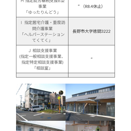
Ｈ 指定就労継続支援B型
事業
″ （R8.4休止）
「ゆったりんどう」
Ⅰ
指定居宅介護・重度訪
問介護事業
長野市大字徳間3222
「ヘルパーステーション
てくてく」
Ｊ 相談支援事業
(指定一般相談支援事業、
″
指定特定相談支援事業)
「相談室」