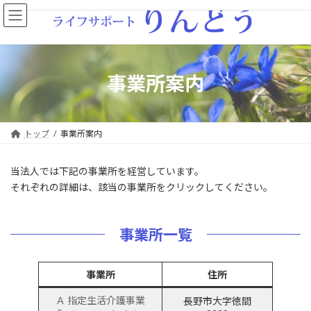
コ
ナ
ン
ビ
テ
ゲ
ン
ー
ツ
シ
へ
ョ
事業所案内
ス
ン
キ
に
ッ
移
プ
動
トップ
事業所案内
当法人では下記の事業所を経営しています。
それぞれの詳細は、該当の事業所をクリックしてください。
事業所一覧
事業所
住所
Ａ 指定生活介護事業
長野市大字徳間