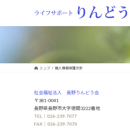
コ
ナ
ン
ビ
テ
ゲ
ン
ー
ツ
シ
へ
ョ
ス
ン
キ
に
ッ
移
プ
動
トップ
個人情報保護方針
社会福祉法人 長野りんどう会
〒381-0041
長野県長野市大字徳間3222番地
TEL：026-239-7077
FAX：026-239-7070