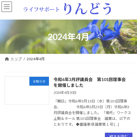
コ
ナ
ン
ビ
テ
ゲ
ン
ー
ツ
シ
へ
ョ
2024年4月
ス
ン
キ
に
ッ
移
プ
動
トップ
2024年4月
令和6年3月評議員会 第101回理事会
お知らせ
を開催しました
2024年4月30日
「期日」令和6年3月13日（水）第101回理事
会、 令和6年3月25日（月）令和6年3
月評議員会を開催しました。 「場所」ワークス
上駒＆ホール 第101回理事会 議案は、以下の
とおりです。 ◆審議事項 議案第１号 […]
続きを読む