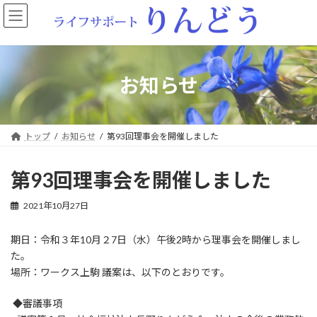
コ
ナ
ン
ビ
テ
ゲ
ン
ー
ツ
シ
へ
ョ
お知らせ
ス
ン
キ
に
ッ
移
プ
動
トップ
お知らせ
第93回理事会を開催しました
第93回理事会を開催しました
2021年10月27日
期日：令和３年10月２7日（水）午後2時から理事会を開催しまし
た。
場所：ワークス上駒 議案は、以下のとおりです。
◆審議事項